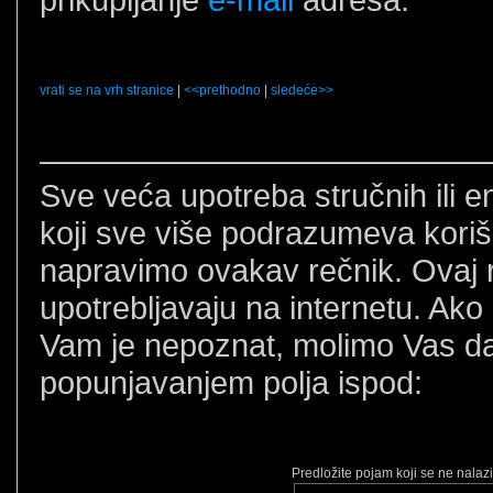
vrati se na vrh stranice
|
<<prethodno
|
sledeće>>
Sve veća upotreba stručnih ili 
koji sve više podrazumeva korišć
napravimo ovakav rečnik. Ovaj 
upotrebljavaju na internetu. Ako 
Vam je nepoznat, molimo Vas da
popunjavanjem polja ispod:
Predložite pojam koji se ne nalaz