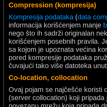
Compression (kompresija)
Kompresija podataka
(
data com
informacija korišćenjem manje
b
nego što ih sadrži originalan n
korišćenjem posebnih pravila. J
sa kojom je upoznata većina kori
pored kompresije podataka pruž
čuvajući tako više datoteka unut
Co-location, collocation
Ovaj pojam se najčešće koristi 
(server collocation) koji pripada j
povezanu mrežu koja pripada drug