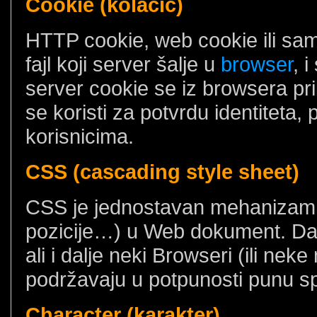
Cookie (kolačić)
HTTP cookie, web cookie ili samo
fajl koji server šalje u
browser
, 
server cookie se iz browsera p
se koristi za potvrdu identiteta,
korisnicima.
CSS (cascading style sheet)
CSS je jednostavan mehanizam za
pozicije…) u Web dokument. D
ali i dalje neki Browseri (ili nek
podržavaju u potpunosti punu sp
Character (karakter)