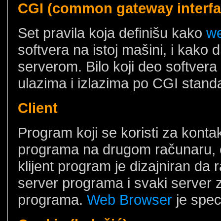
CGI (common gateway interfa
Set pravila koja definišu kako
we
softvera na istoj mašini, i kako
serverom. Bilo koji deo softver
ulazima i izlazima po CGI stand
Client
Program koji se koristi za konta
programa na drugom računaru, č
klijent program je dizajniran da r
server programa i svaki server z
programa.
Web Browser
je spec