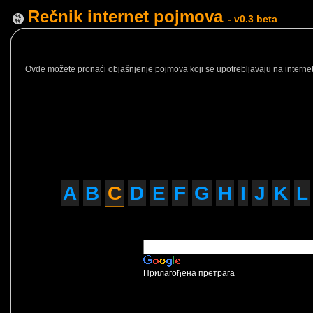
Rečnik internet pojmova
- v0.3 beta
Ovde možete pronaći objašnjenje pojmova koji se upotrebljavaju na internetu
A
B
C
D
E
F
G
H
I
J
K
L
Прилагођена претрага